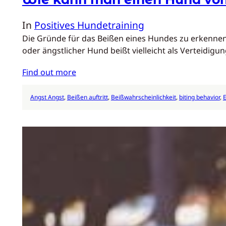
In
Positives Hundetraining
Die Gründe für das Beißen eines Hundes zu erkennen
oder ängstlicher Hund beißt vielleicht als Verteidi
Find out more
Angst Angst
, 
Beißen auftritt
, 
Beißwahrscheinlichkeit
, 
biting behavior
, 
E