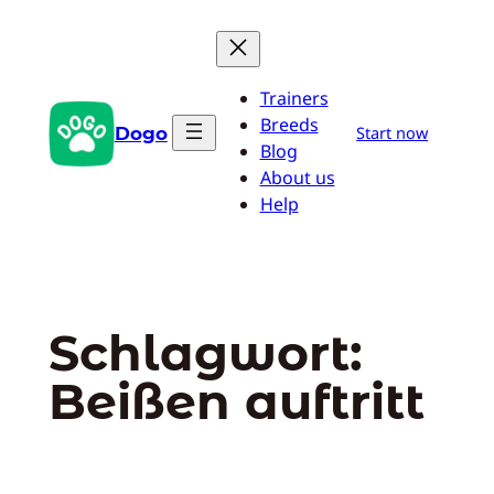
Zum
Inhalt
springen
Trainers
Breeds
Dogo
Start now
Blog
About us
Help
Schlagwort:
Beißen auftritt