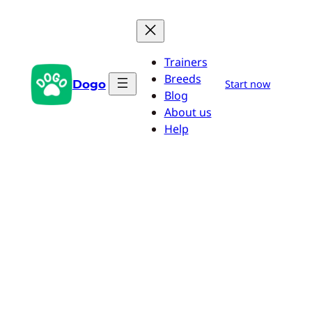
Pular
para
o
Trainers
conteúdo
Breeds
Dogo
Start now
Blog
About us
Help