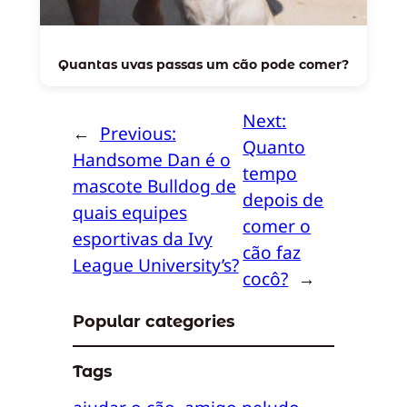
Quantas uvas passas um cão pode comer?
Next:
←
Previous:
Quanto
Handsome Dan é o
tempo
mascote Bulldog de
depois de
quais equipes
comer o
esportivas da Ivy
cão faz
League University’s?
cocô?
→
Popular categories
Tags