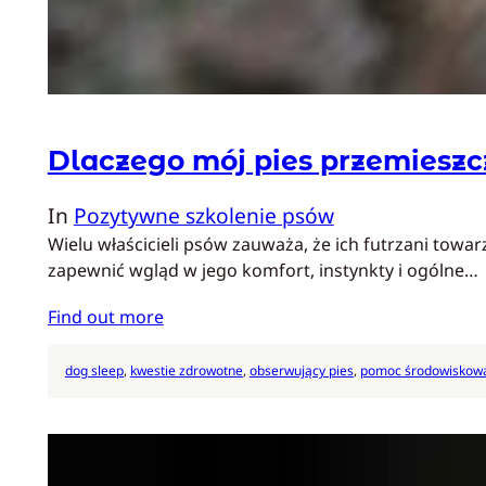
Dlaczego mój pies przemieszcz
In
Pozytywne szkolenie psów
Wielu właścicieli psów zauważa, że ich futrzani towa
zapewnić wgląd w jego komfort, instynkty i ogólne…
Find out more
dog sleep
, 
kwestie zdrowotne
, 
obserwujący pies
, 
pomoc środowiskow