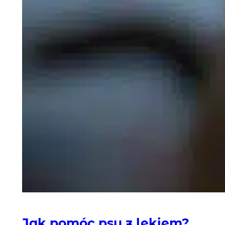
Jak pomóc psu z lękiem?