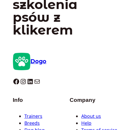
szkolenia
psów z
klikerem
Dogo
Dogo facebook
Instagram
LinkedIn
Mail
Info
Company
Trainers
About us
Breeds
Help
Dog blog
Terms of service