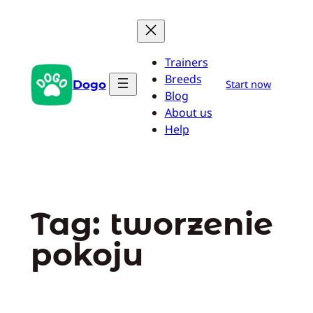
Przejdź
do
treści
Trainers
Breeds
Dogo
Start now
Blog
About us
Help
Tag:
tworzenie
pokoju