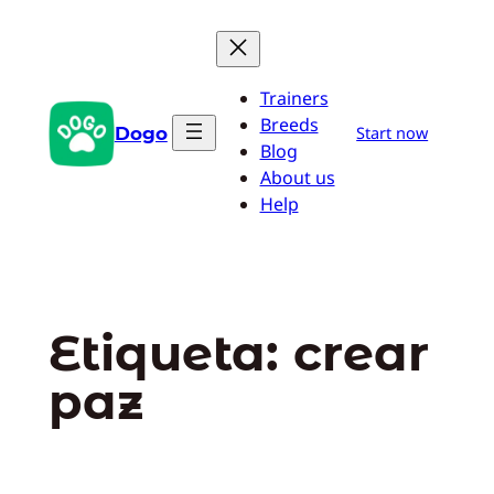
Saltar
al
contenido
Trainers
Breeds
Dogo
Start now
Blog
About us
Help
Etiqueta:
crear
paz