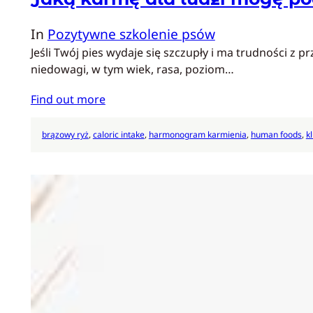
In
Pozytywne szkolenie psów
Jeśli Twój pies wydaje się szczupły i ma trudności 
niedowagi, w tym wiek, rasa, poziom…
Find out more
brązowy ryż
, 
caloric intake
, 
harmonogram karmienia
, 
human foods
, 
k