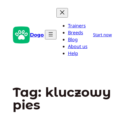
Przejdź
do
treści
Trainers
Breeds
Dogo
Start now
Blog
About us
Help
Tag:
kluczowy
pies