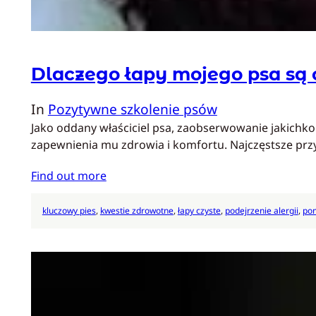
Dlaczego łapy mojego psa są
In
Pozytywne szkolenie psów
Jako oddany właściciel psa, zaobserwowanie jakichk
zapewnienia mu zdrowia i komfortu. Najczęstsze prz
Find out more
kluczowy pies
, 
kwestie zdrowotne
, 
łapy czyste
, 
podejrzenie alergii
, 
pom