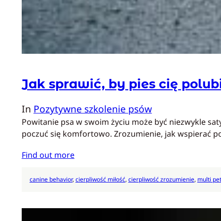
Jak sprawić, by pies cię polub
In
Pozytywne szkolenie psów
Powitanie psa w swoim życiu może być niezwykle saty
poczuć się komfortowo. Zrozumienie, jak wspierać 
Find out more
canine behavior
, 
cierpliwość miłość
, 
cierpliwość zrozumienie
, 
multi pe