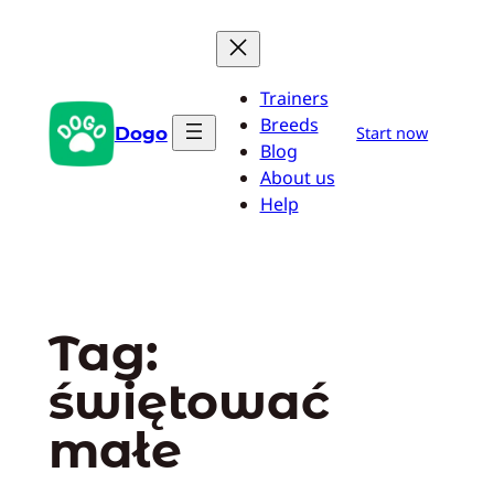
Przejdź
do
treści
Trainers
Breeds
Dogo
Start now
Blog
About us
Help
Tag:
świętować
małe