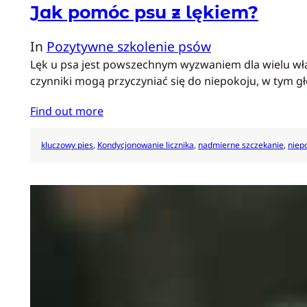
Jak pomóc psu z lękiem?
In
Pozytywne szkolenie psów
Lęk u psa jest powszechnym wyzwaniem dla wielu wła
czynniki mogą przyczyniać się do niepokoju, w tym gł
Find out more
kluczowy pies
, 
Kondycjonowanie licznika
, 
nadmierne szczekanie
, 
niep