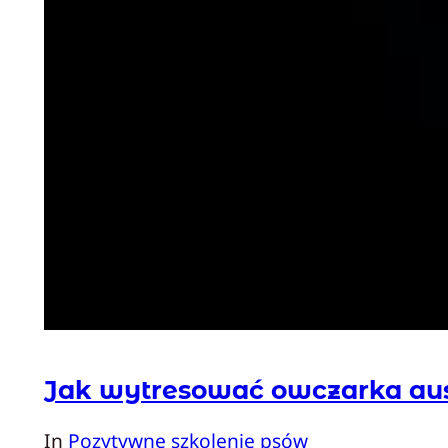
Jak wytresować owczarka aust
In
Pozytywne szkolenie psów