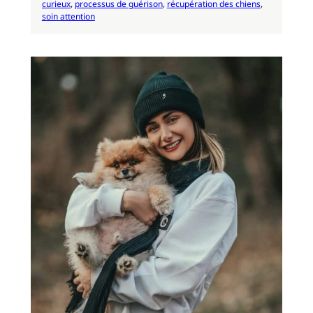
curieux
, 
processus de guérison
, 
récupération des chiens
, 
soin attention