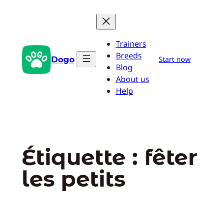
Aller
au
contenu
Trainers
Breeds
Dogo
Start now
Blog
About us
Help
Étiquette :
fêter
les petits