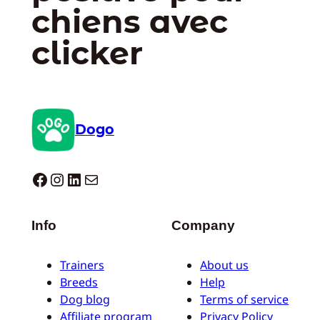
chiens avec
clicker
Dogo
Dogo facebook
Instagram
LinkedIn
E-mail
Info
Company
Trainers
About us
Breeds
Help
Dog blog
Terms of service
Affiliate program
Privacy Policy