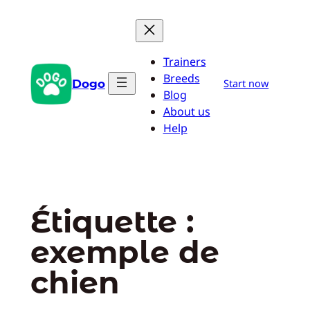
Aller
au
contenu
Trainers
Breeds
Dogo
Start now
Blog
About us
Help
Étiquette :
exemple de
chien