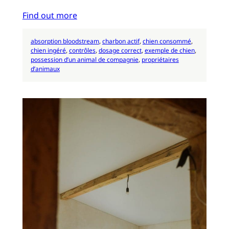
Find out more
absorption bloodstream
, 
charbon actif
, 
chien consommé
, 
chien ingéré
, 
contrôles
, 
dosage correct
, 
exemple de chien
, 
possession d’un animal de compagnie
, 
propriétaires
d’animaux