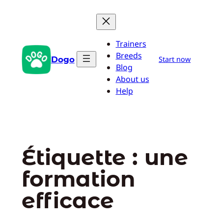
Aller
au
contenu
Trainers
Breeds
Dogo
Start now
Blog
About us
Help
Étiquette :
une
formation
efficace