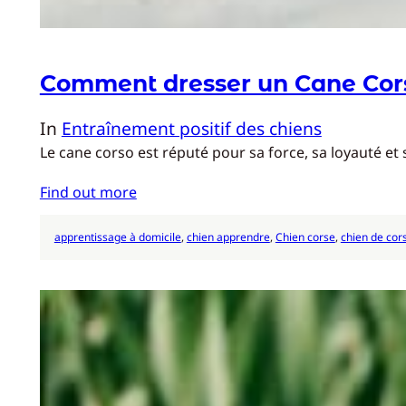
Comment dresser un Cane Cor
In
Entraînement positif des chiens
Le cane corso est réputé pour sa force, sa loyauté et
Find out more
apprentissage à domicile
, 
chien apprendre
, 
Chien corse
, 
chien de cor