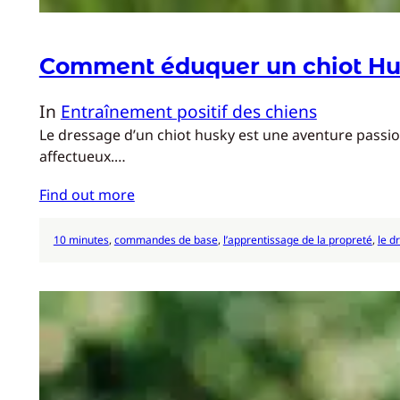
Comment éduquer un chiot Hu
In
Entraînement positif des chiens
Le dressage d’un chiot husky est une aventure passion
affectueux.…
Find out more
10 minutes
, 
commandes de base
, 
l’apprentissage de la propreté
, 
le d