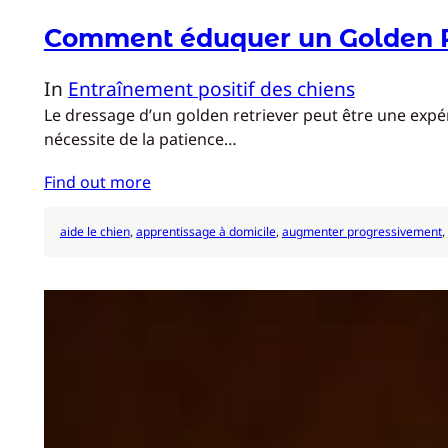
Comment éduquer un Golden R
In
Entraînement positif des chiens
Le dressage d’un golden retriever peut être une expér
nécessite de la patience…
Find out more
aide le chien
, 
apprentissage à domicile
, 
augmenter progressivement
, 