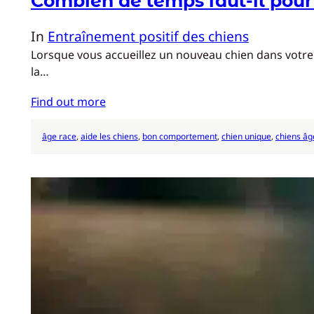
Combien de temps faut-il pour
In
Entraînement positif des chiens
Lorsque vous accueillez un nouveau chien dans votre 
la…
Find out more
âge race
, 
aide les chiens
, 
bon comportement
, 
chien unique
, 
chiens âg