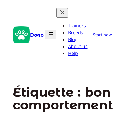
Aller
au
contenu
Trainers
Breeds
Dogo
Start now
Blog
About us
Help
Étiquette :
bon
comportement