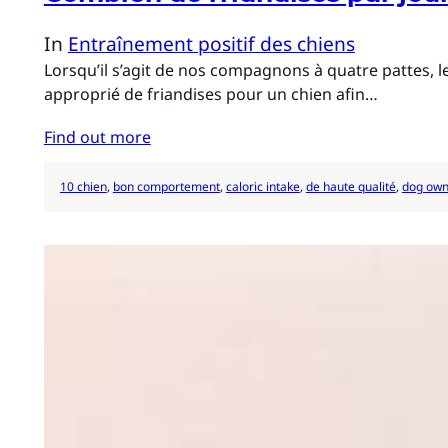
In
Entraînement positif des chiens
Lorsqu’il s’agit de nos compagnons à quatre pattes, 
approprié de friandises pour un chien afin…
Find out more
10 chien
, 
bon comportement
, 
caloric intake
, 
de haute qualité
, 
dog own