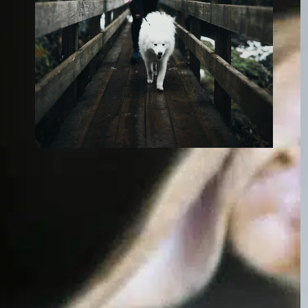
Les chiens femelles
changent-ils après
avoir été stérilisés ?