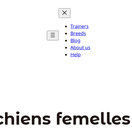
Trainers
Breeds
Blog
About us
Help
chiens femelles