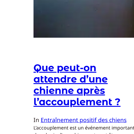
Que peut-on
attendre d’une
chienne après
l’accouplement ?
In
Entraînement positif des chiens
L’accouplement est un événement importan