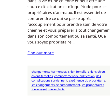
dans la vie d’une chienne et peut être une
source d’excitation et d’inquiétude pour les
propriétaires d’animaux. Il est essentiel de
comprendre ce qui se passe après
l’accouplement pour prendre soin de votre
chienne et vous préparer à tout changemen
dans son comportement ou sa santé. Que
vous soyez propriétaire…
Find out more
changements hormonaux
, 
chien femelle
, 
chiens chiots
, 
chiens femelles
, 
comportement de nidification
, 
des
complications surviennent
, 
expérience du propriétaire
, 
les changements de comportement
, 
les propriétaires
fournissent
, 
mère chiots