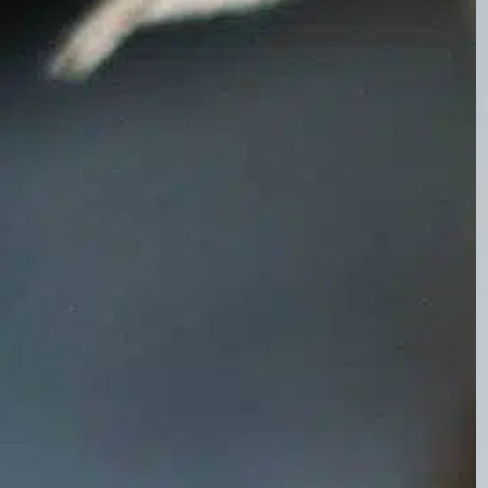
In
Entraînement positif des chiens
La stérilisation est une procédure de routine
pour les chiennes qui peut avoir un impact
significatif sur leur comportement, leur santé
et leur bien-être général. Comprendre ces
changements permet aux propriétaires
d’animaux de prendre des décisions éclairées
concernant leurs compagnons à poils.
Changements de comportement L’un des
changements notables chez les chiennes
après la stérilisation…
Find out more
Aide à l’environnement
, 
avantages de la stérilisation
, 
avantages pour la santé
, 
chien d’influence
, 
chiens
femelles
, 
choisir la stérilisation
, 
cycle thermique
, 
cycles
de chaleur
, 
des décisions éclairées
, 
expérience du chien
, 
les problèmes de comportement
, 
santé émotionnelle