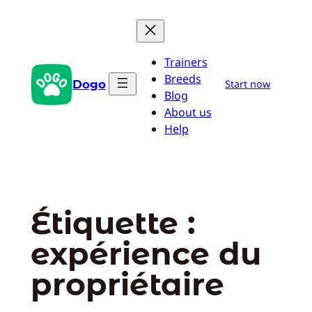
Aller
au
contenu
Trainers
Breeds
Dogo
Start now
Blog
About us
Help
Étiquette :
expérience du
propriétaire