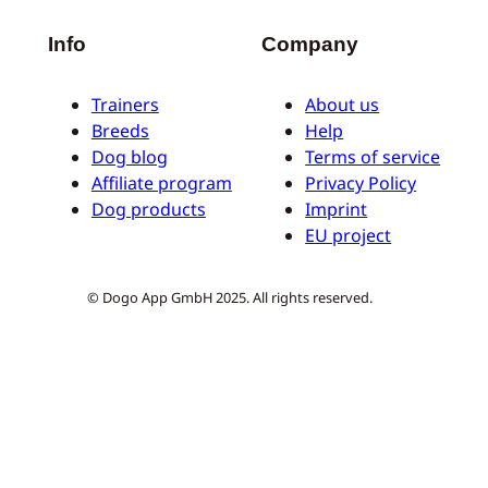
Info
Company
Trainers
About us
Breeds
Help
Dog blog
Terms of service
Affiliate program
Privacy Policy
Dog products
Imprint
EU project
© Dogo App GmbH 2025. All rights reserved.