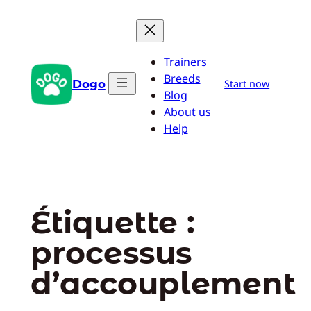
Aller
au
contenu
Trainers
Breeds
Dogo
Start now
Blog
About us
Help
Étiquette :
processus
d’accouplement