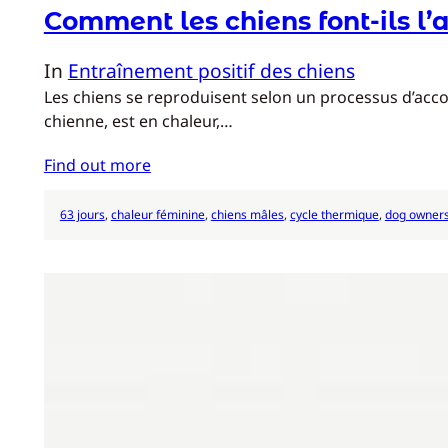
Comment les chiens font-ils l’
In
Entraînement positif des chiens
Les chiens se reproduisent selon un processus d’accou
chienne, est en chaleur,…
Find out more
63 jours
, 
chaleur féminine
, 
chiens mâles
, 
cycle thermique
, 
dog owner