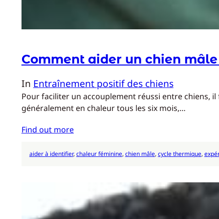
Comment aider un chien mâle 
In
Entraînement positif des chiens
Pour faciliter un accouplement réussi entre chiens, 
généralement en chaleur tous les six mois,…
Find out more
aider à identifier
, 
chaleur féminine
, 
chien mâle
, 
cycle thermique
, 
expér