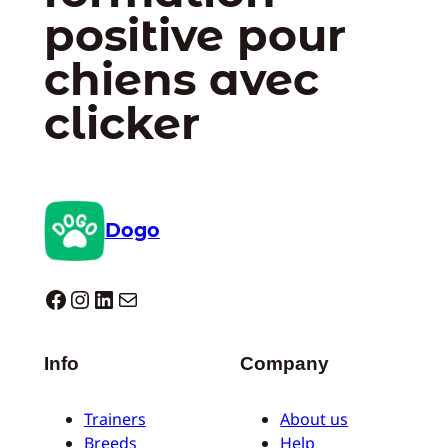
positive pour
chiens avec
clicker
Dogo
Dogo facebook
Instagram
LinkedIn
E-mail
Info
Company
Trainers
About us
Breeds
Help