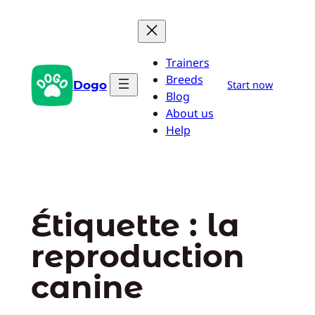
Aller
au
contenu
Trainers
Breeds
Dogo
Start now
Blog
About us
Help
Étiquette :
la
reproduction
canine