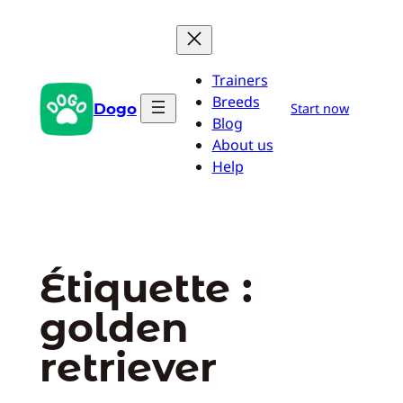
Aller
au
contenu
Trainers
Breeds
Dogo
Start now
Blog
About us
Help
Étiquette :
golden
retriever