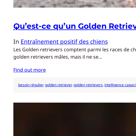
Qu’est-ce qu’un Golden Retrie
In
Entraînement positif des chiens
Les Golden retrievers comptent parmi les races de chi
golden retrievers mâles, mais il ne se…
Find out more
besoin régulier
, 
golden retriever
, 
golden retrievers
, 
intelligence capac