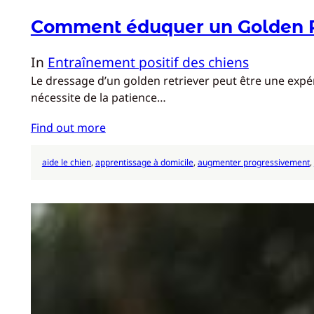
Comment éduquer un Golden R
In
Entraînement positif des chiens
Le dressage d’un golden retriever peut être une expér
nécessite de la patience…
Find out more
aide le chien
, 
apprentissage à domicile
, 
augmenter progressivement
, 