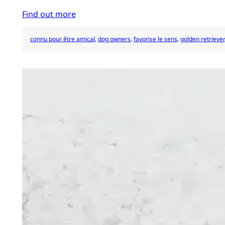
Find out more
connu pour être amical
, 
dog owners
, 
favorise le sens
, 
golden retriever