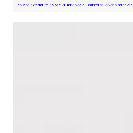
couche extérieure
, 
en particulier en ce qui concerne
, 
golden retriever
,