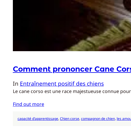
Comment prononcer Cane Cor
In
Entraînement positif des chiens
Le cane corso est une race majestueuse connue pour s
Find out more
capacité d’apprentissage
, 
Chien corse
, 
compagnon de chien
, 
les amou