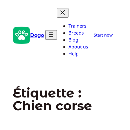
Aller
au
contenu
Trainers
Breeds
Dogo
Start now
Blog
About us
Help
Étiquette :
Chien corse