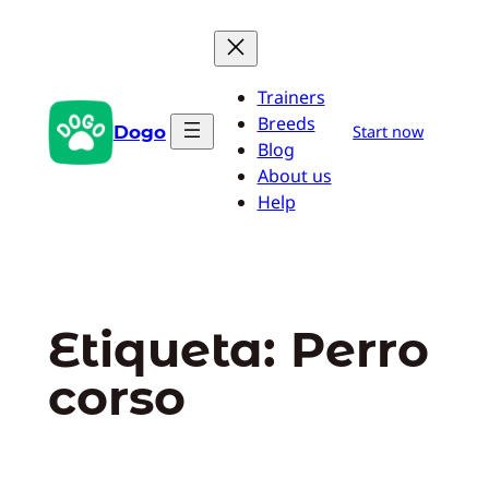
Saltar
al
contenido
Trainers
Breeds
Dogo
Start now
Blog
About us
Help
Etiqueta:
Perro
corso