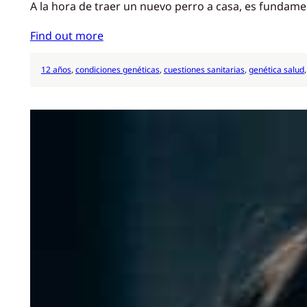
A la hora de traer un nuevo perro a casa, es fundame
Find out more
12 años
, 
condiciones genéticas
, 
cuestiones sanitarias
, 
genética salud
,