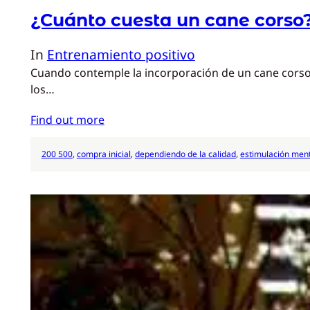
¿Cuánto cuesta un cane corso
In
Entrenamiento positivo
Cuando contemple la incorporación de un cane corso a 
los…
Find out more
200 500
, 
compra inicial
, 
dependiendo de la calidad
, 
estimulación ment