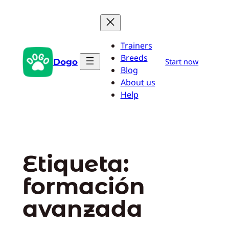
Saltar
al
contenido
Trainers
Breeds
Dogo
Start now
Blog
About us
Help
Etiqueta:
formación
avanzada