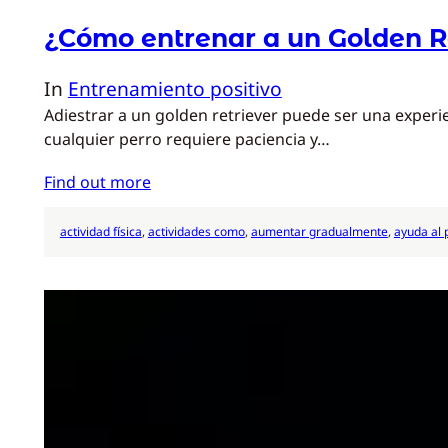
¿Cómo entrenar a un Golden R
In
Entrenamiento positivo
Adiestrar a un golden retriever puede ser una experi
cualquier perro requiere paciencia y…
Find out more
actividad física
, 
actividades como
, 
aumentar gradualmente
, 
ayuda al 