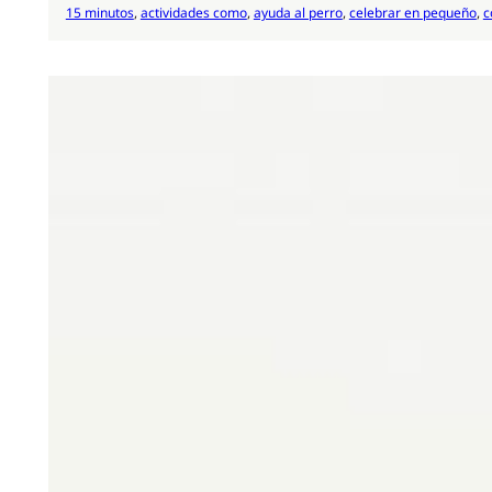
15 minutos
, 
actividades como
, 
ayuda al perro
, 
celebrar en pequeño
, 
c