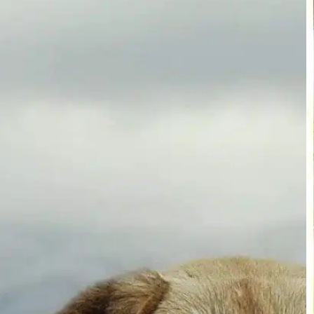
¿Cómo adiestrar a
un cachorro para
que use pañales?
In
Entrenamiento positivo
El adiestramiento de un cachorro en el uso
de orinales ofrece una solución práctica a
muchos propietarios de perros, sobre todo a
los que viven en apartamentos o casas que
carecen de un acceso cómodo al exterior.
Adiestrar a un cachorro para que use los
orinales mantiene limpio el espacio vital y
fomenta los buenos…
Find out more