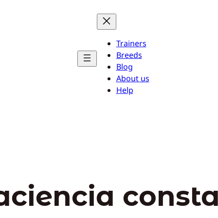
Trainers
Breeds
Blog
About us
Help
aciencia const