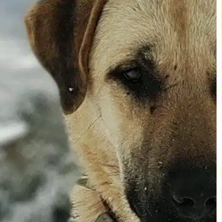
entrenamiento para ir al baño
, 
necesidades de baño
, 
outdoor potty
, 
paciencia constancia
, 
refuerzo positivo