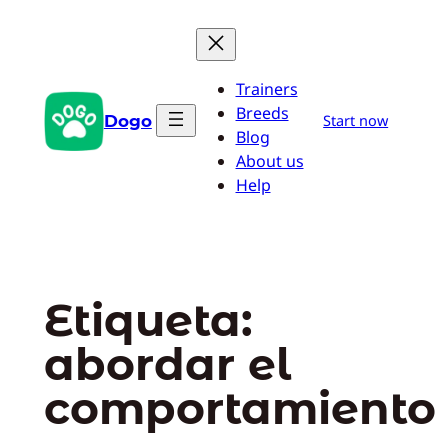
Saltar
al
contenido
Trainers
Breeds
Dogo
Start now
Blog
About us
Help
Etiqueta:
abordar el
comportamiento