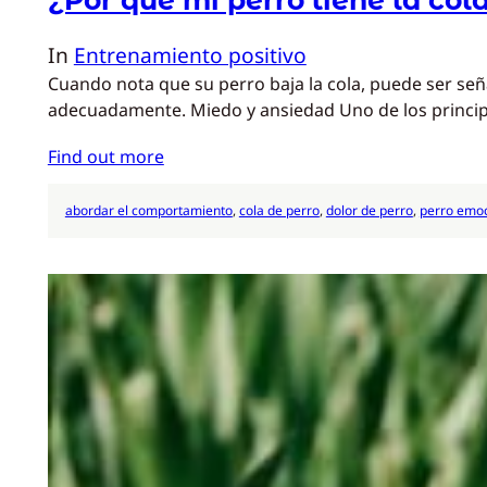
In
Entrenamiento positivo
Cuando nota que su perro baja la cola, puede ser se
adecuadamente. Miedo y ansiedad Uno de los princi
Find out more
abordar el comportamiento
, 
cola de perro
, 
dolor de perro
, 
perro emoc