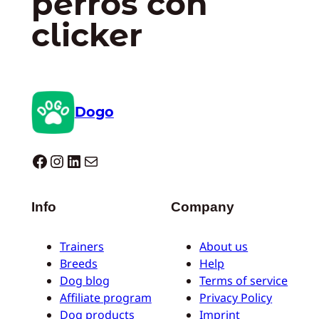
perros con
clicker
Dogo
Dogo facebook
Instagram
LinkedIn
Correo electrónico
Info
Company
Trainers
About us
Breeds
Help
Dog blog
Terms of service
Affiliate program
Privacy Policy
Dog products
Imprint