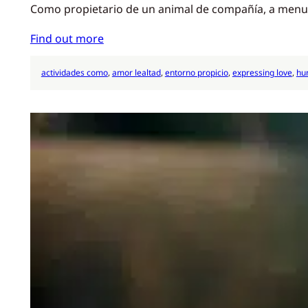
Como propietario de un animal de compañía, a menudo
Find out more
actividades como
, 
amor lealtad
, 
entorno propicio
, 
expressing love
, 
hu