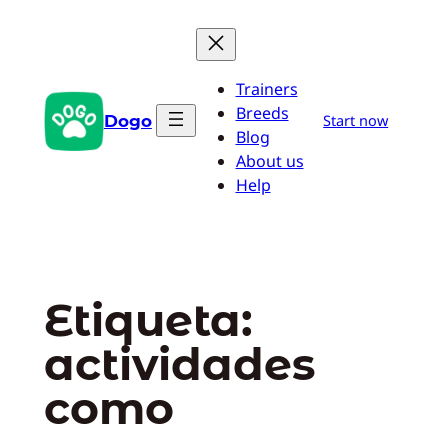
Saltar
al
contenido
Trainers
Breeds
Dogo
Start now
Blog
About us
Help
Etiqueta:
actividades
como