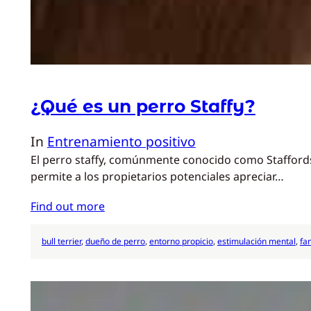
¿Qué es un perro Staffy?
In
Entrenamiento positivo
El perro staffy, comúnmente conocido como Staffordshi
permite a los propietarios potenciales apreciar…
Find out more
bull terrier
, 
dueño de perro
, 
entorno propicio
, 
estimulación mental
, 
fa