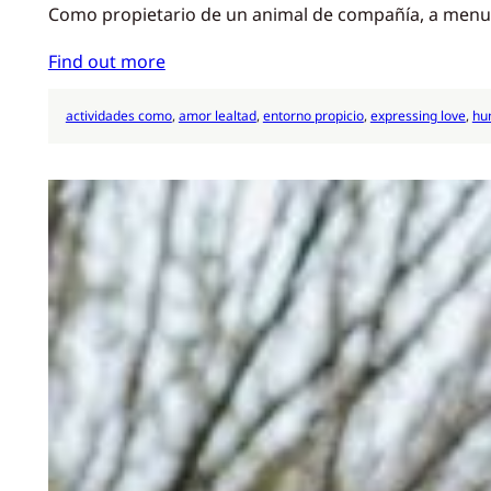
Como propietario de un animal de compañía, a menudo
Find out more
actividades como
, 
amor lealtad
, 
entorno propicio
, 
expressing love
, 
hu