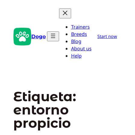
Saltar
al
contenido
Trainers
Breeds
Dogo
Start now
Blog
About us
Help
Etiqueta:
entorno
propicio