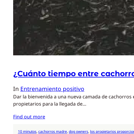
¿Cuánto tiempo entre cachorr
In
Entrenamiento positivo
Dar la bienvenida a una nueva camada de cachorros e
propietarios para la llegada de…
Find out more
10 minutos
, 
cachorros madre
, 
dog owners
, 
los propietarios proporci