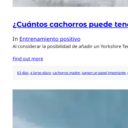
¿Cuántos cachorros puede ten
In
Entrenamiento positivo
Al considerar la posibilidad de añadir un Yorkshire T
Find out more
63 días
, 
a largo plazo
, 
cachorros madre
, 
juegan un papel importante
, 