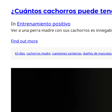
¿Cuántos cachorros puede tene
In
Entrenamiento positivo
Ver a una perra madre con sus cachorros es innegablem
Find out more
63 días
, 
cachorros madre
, 
cuestiones sanitarias
, 
dueños de mascotas