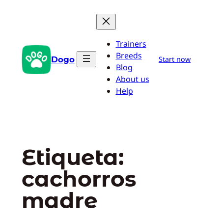
Saltar
al
contenido
Trainers
Breeds
Dogo
Start now
Blog
About us
Help
Etiqueta:
cachorros
madre