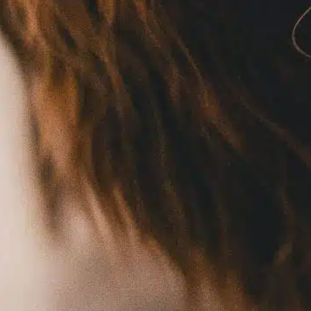
perro macho
, 
proceso de acoplamiento
, 
proceso de cría