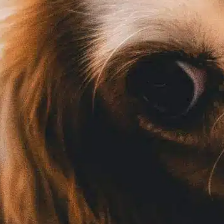
L
In
Entrenamiento positivo
r
Facilitar un proceso de apareamiento
s
satisfactorio entre perros requiere
s
comprender sus comportamientos y
c
necesidades naturales. Este proceso puede
m
ser delicado, haciendo hincapié en la
r
comodidad y disposición de los animales.
C
Comprender la madurez canina Ambos
n
perros deben estar físicamente maduros
u
para aparearse. Las hembras suelen entrar
en celo cada seis meses, un periodo conocido
F
como…
Find out more
apoyo emocional
, 
ayudar a identificar
, 
calor femenino
, 
ciclo térmico
, 
cuestiones médicas
, 
experiencia de cría
, 