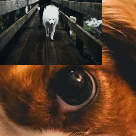
¿Cambian las
perras tras la
esterilización?