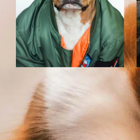
¿Cómo ayudar a un
perro macho a
montar a una
hembra?