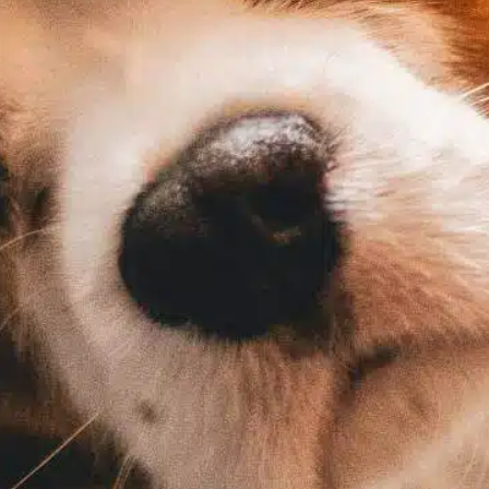
In
Entrenamiento positivo
a esterilización es un procedimiento
utinario para las perras que puede afectar
ignificativamente a su comportamiento,
alud y bienestar general. Entender estos
ambios puede permitir a los dueños de
ascotas tomar decisiones informadas con
especto a sus compañeros peludos.
ambios de comportamiento Un cambio
otable en las perras tras la esterilización es
n cambio de…
ind out more
ayuda al medio ambiente
, 
beneficios esterilización
, 
beneficios para la salud
, 
ciclo térmico
, 
ciclos térmicos
, 
decisiones informadas
, 
la experiencia del perro
, 
perras
, 
perro de influencia
, 
problemas de comportamiento
, 
salud emocional