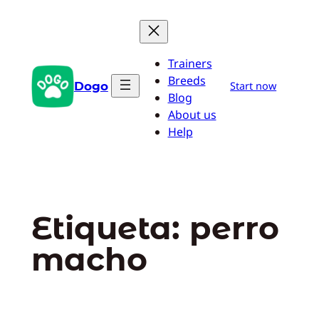
Saltar
al
contenido
Trainers
Breeds
Dogo
Start now
Blog
About us
Help
Etiqueta:
perro
macho