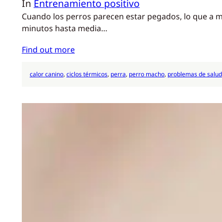
In
Entrenamiento positivo
Cuando los perros parecen estar pegados, lo que a 
minutos hasta media…
Find out more
calor canino
, 
ciclos térmicos
, 
perra
, 
perro macho
, 
problemas de salud