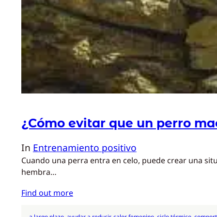
¿Cómo evitar que un perro ma
In
Entrenamiento positivo
Cuando una perra entra en celo, puede crear una sit
hembra…
Find out more
a largo plazo
, 
ayudar a reducir
, 
calor femenino
, 
ciclo térmico
, 
comport