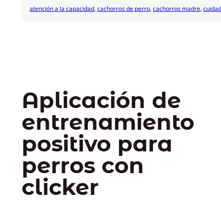
atención a la capacidad
, 
cachorros de perro
, 
cachorros madre
, 
cuida
Aplicación de
entrenamiento
positivo para
perros con
clicker