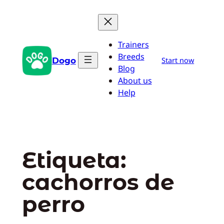
Saltar
al
contenido
Trainers
Breeds
Dogo
Start now
Blog
About us
Help
Etiqueta:
cachorros de
perro