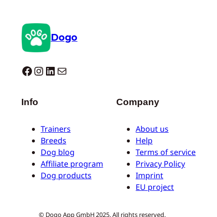
Dogo
Dogo facebook
Instagram
LinkedIn
Correo electrónico
Info
Company
Trainers
About us
Breeds
Help
Dog blog
Terms of service
Affiliate program
Privacy Policy
Dog products
Imprint
EU project
© Dogo App GmbH 2025. All rights reserved.