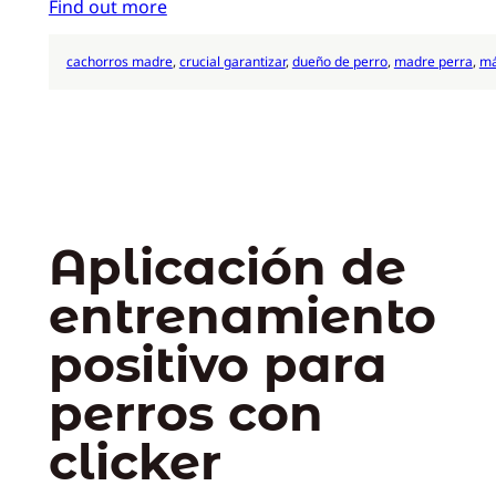
Find out more
cachorros madre
, 
crucial garantizar
, 
dueño de perro
, 
madre perra
, 
má
Aplicación de
entrenamiento
positivo para
perros con
clicker