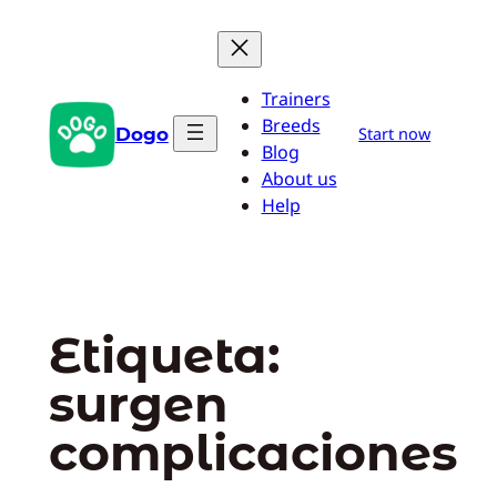
Saltar
al
contenido
Trainers
Breeds
Dogo
Start now
Blog
About us
Help
Etiqueta:
surgen
complicaciones