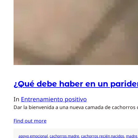
¿Qué debe haber en un paride
In
Entrenamiento positivo
Dar la bienvenida a una nueva camada de cachorros co
Find out more
apoyo emocional
, 
cachorros madre
, 
cachorros recién nacidos
, 
madre 