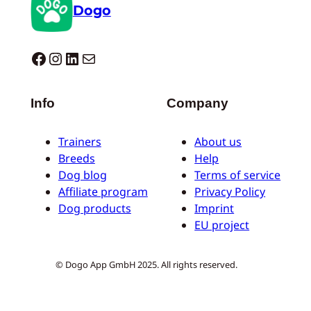
Dogo
Dogo facebook
Instagram
LinkedIn
Correo electrónico
Info
Company
Trainers
About us
Breeds
Help
Dog blog
Terms of service
Affiliate program
Privacy Policy
Dog products
Imprint
EU project
© Dogo App GmbH 2025. All rights reserved.