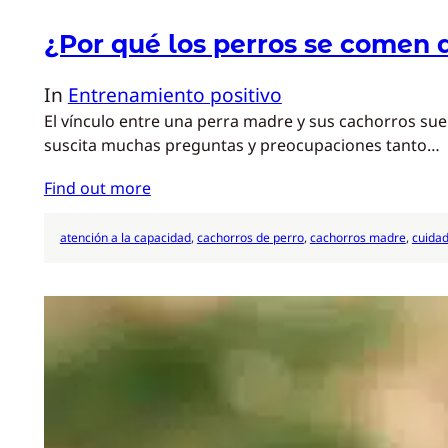
¿Por qué los perros se comen 
In
Entrenamiento positivo
El vínculo entre una perra madre y sus cachorros su
suscita muchas preguntas y preocupaciones tanto…
Find out more
atención a la capacidad
, 
cachorros de perro
, 
cachorros madre
, 
cuida