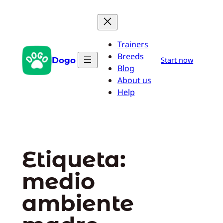
Saltar
al
contenido
Trainers
Breeds
Dogo
Start now
Blog
About us
Help
Etiqueta:
medio
ambiente