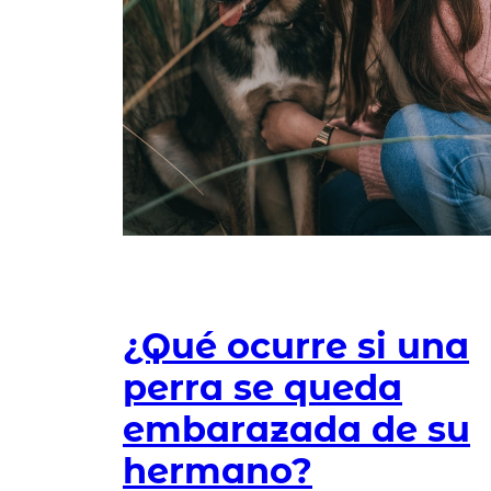
¿Qué ocurre si una
perra se queda
embarazada de su
hermano?