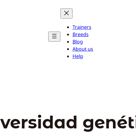
Trainers
Breeds
Blog
About us
Help
iversidad genét