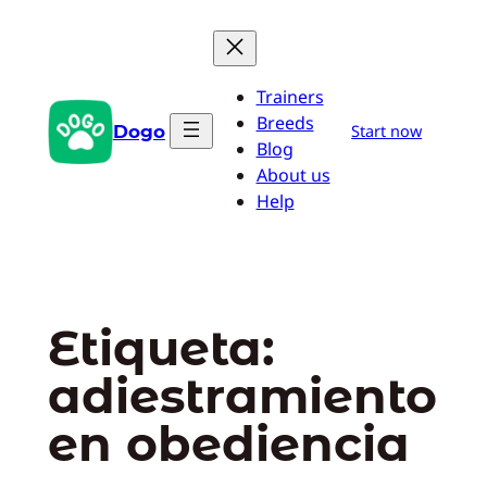
Saltar
al
contenido
Trainers
Breeds
Dogo
Start now
Blog
About us
Help
Etiqueta:
adiestramiento
en obediencia