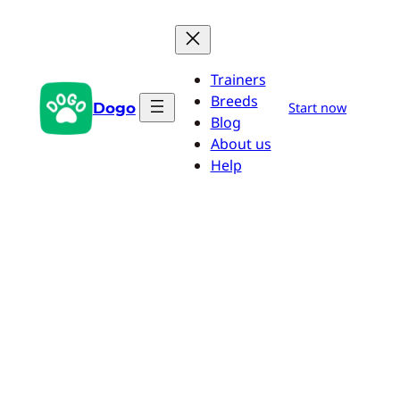
Aller
au
contenu
Trainers
Breeds
Dogo
Start now
Blog
About us
Help