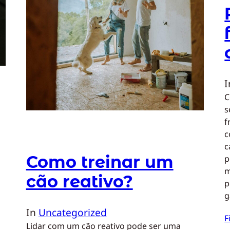
C
s
f
c
c
Como treinar um
p
m
cão reativo?
p
g
In
Uncategorized
F
Lidar com um cão reativo pode ser uma