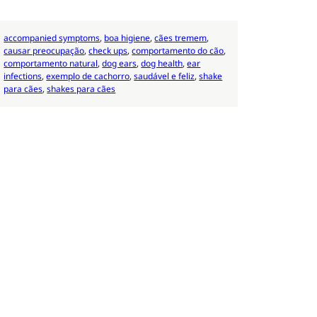
accompanied symptoms
, 
boa higiene
, 
cães tremem
, 
causar preocupação
, 
check ups
, 
comportamento do cão
, 
comportamento natural
, 
dog ears
, 
dog health
, 
ear
infections
, 
exemplo de cachorro
, 
saudável e feliz
, 
shake
para cães
, 
shakes para cães