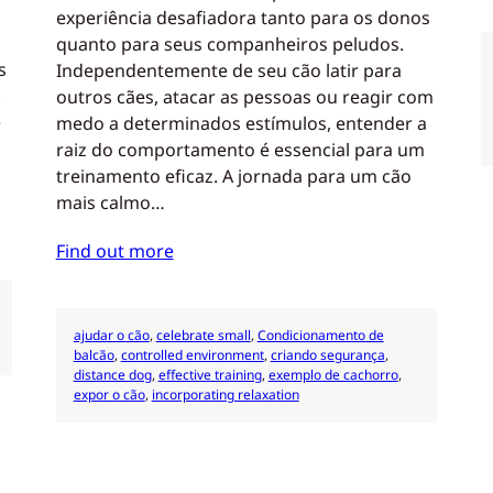
experiência desafiadora tanto para os donos
quanto para seus companheiros peludos.
s
Independentemente de seu cão latir para
.
outros cães, atacar as pessoas ou reagir com
e
medo a determinados estímulos, entender a
raiz do comportamento é essencial para um
treinamento eficaz. A jornada para um cão
mais calmo…
Find out more
ajudar o cão
, 
celebrate small
, 
Condicionamento de
balcão
, 
controlled environment
, 
criando segurança
, 
distance dog
, 
effective training
, 
exemplo de cachorro
, 
expor o cão
, 
incorporating relaxation