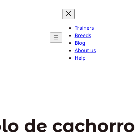
Trainers
Breeds
Blog
About us
Help
lo de cachorro