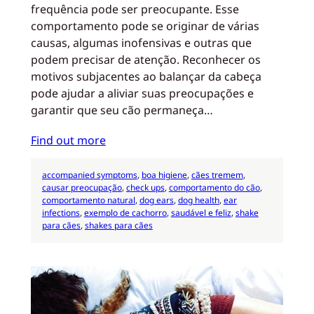
frequência pode ser preocupante. Esse
comportamento pode se originar de várias
causas, algumas inofensivas e outras que
podem precisar de atenção. Reconhecer os
motivos subjacentes ao balançar da cabeça
pode ajudar a aliviar suas preocupações e
garantir que seu cão permaneça…
Find out more
accompanied symptoms
, 
boa higiene
, 
cães tremem
, 
causar preocupação
, 
check ups
, 
comportamento do cão
, 
comportamento natural
, 
dog ears
, 
dog health
, 
ear
infections
, 
exemplo de cachorro
, 
saudável e feliz
, 
shake
para cães
, 
shakes para cães