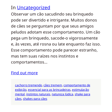
In
Uncategorized
Observar um cão sacudindo seu brinquedo
pode ser divertido e intrigante. Muitos donos
de cães se perguntam por que seus amigos
peludos adotam esse comportamento. Um cão
pega um brinquedo, sacode-o vigorosamente
e, às vezes, até rosna ou late enquanto faz isso.
Esse comportamento pode parecer estranho,
mas tem suas raízes nos instintos e
comportamentos…
Find out more
cachorro tremendo
, 
cães tremem
, 
comportamento de
exibição
, 
essencial para as brincadeiras
, 
estimulação
mental
, 
instintos naturais
, 
natureza lúdica
, 
shake para
cães
, 
shakes para cães