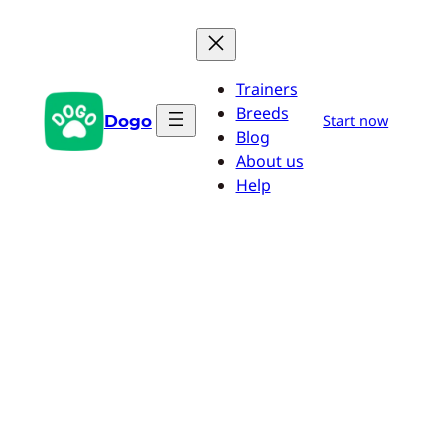
Pular
para
o
Trainers
conteúdo
Breeds
Dogo
Start now
Blog
About us
Help