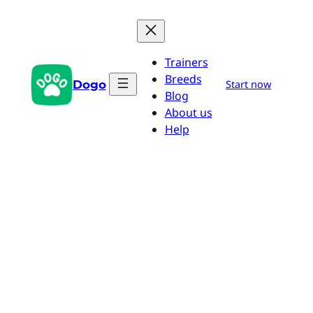
Aller
au
contenu
Trainers
Breeds
Dogo
Start now
Blog
About us
Help