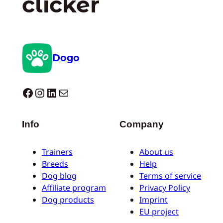
clicker
Dogo
Dogo facebook
Instagram
LinkedIn
E-mail
Info
Company
Trainers
About us
Breeds
Help
Dog blog
Terms of service
Affiliate program
Privacy Policy
Dog products
Imprint
EU project