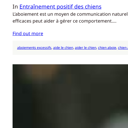
In
Entraînement positif des chiens
L’aboiement est un moyen de communication naturel pou
efficaces peut aider à gérer ce comportement.…
Find out more
aboiements excessifs
, 
aide le chien
, 
aider le chien
, 
chien aboie
, 
chien