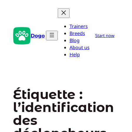
Aller
au
contenu
Trainers
Breeds
Dogo
Start now
Blog
About us
Help
Étiquette :
l’identification
des