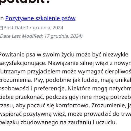
In
Pozytywne szkolenie psów
Post Date:
17 grudnia, 2024
(Date Last Modified:
17 grudnia, 2024
)
Powitanie psa w swoim życiu może być niezwykle
satysfakcjonujące. Nawiązanie silnej więzi z nowy
futrzanym przyjacielem może wymagać cierpliwośc
zrozumienia. Psy, podobnie jak ludzie, mają unika
osobowości i preferencje. Niektóre mogą natychm
ciebie przekonać, podczas gdy inne mogą potrze
czasu, aby poczuć się komfortowo. Zrozumienie, j
wspierać pozytywną więź, może prowadzić do trw
związku zbudowanego na zaufaniu i uczuciu.