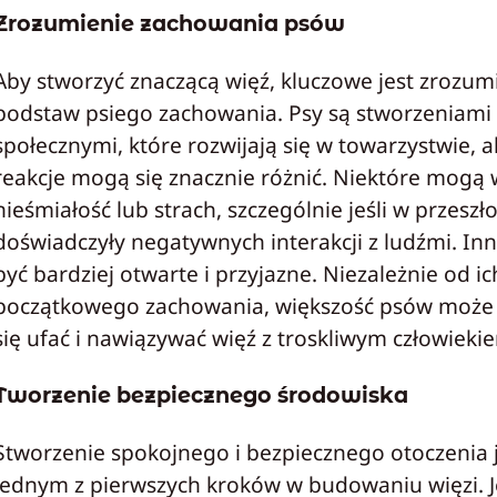
Zrozumienie zachowania psów
Aby stworzyć znaczącą więź, kluczowe jest zrozum
podstaw psiego zachowania. Psy są stworzeniami
społecznymi, które rozwijają się w towarzystwie, al
reakcje mogą się znacznie różnić. Niektóre mogą
nieśmiałość lub strach, szczególnie jeśli w przeszło
doświadczyły negatywnych interakcji z ludźmi. I
być bardziej otwarte i przyjazne. Niezależnie od ic
początkowego zachowania, większość psów może
się ufać i nawiązywać więź z troskliwym człowieki
Tworzenie bezpiecznego środowiska
Stworzenie spokojnego i bezpiecznego otoczenia 
jednym z pierwszych kroków w budowaniu więzi. Je