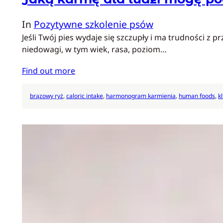
In
Pozytywne szkolenie psów
Jeśli Twój pies wydaje się szczupły i ma trudności 
niedowagi, w tym wiek, rasa, poziom…
Find out more
brązowy ryż
, 
caloric intake
, 
harmonogram karmienia
, 
human foods
, 
k