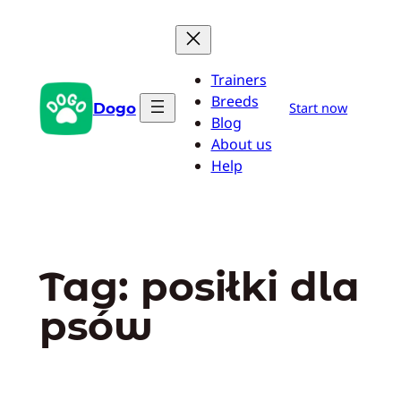
Przejdź
do
treści
Trainers
Breeds
Dogo
Start now
Blog
About us
Help
Tag:
posiłki dla
psów