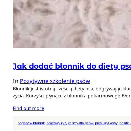
Jak dodać błonnik do diety ps
In
Pozytywne szkolenie psów
Błonnik jest istotną częścią diety psa, odgrywając k
życia. Korzyści płynące z błonnika pokarmowego B
Find out more
bogaty w błonnik
, 
brązowy ryż
, 
karmy dla psów
, 
pies użytkowy
, 
posiłki