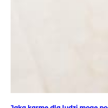
Jaką karmę dla ludzi mogę p