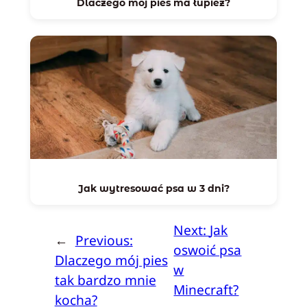
Dlaczego mój pies ma łupież?
Jak wytresować psa w 3 dni?
Next:
Jak
←
Previous:
oswoić psa
Dlaczego mój pies
w
tak bardzo mnie
Minecraft?
kocha?