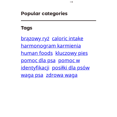
→
Popular categories
Tags
brązowy ryż
caloric intake
harmonogram karmienia
human foods
kluczowy pies
pomoc dla psa
pomoc w
identyfikacji
posiłki dla psów
waga psa
zdrowa waga