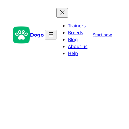
Przejdź
do
treści
Trainers
Breeds
Dogo
Start now
Blog
About us
Help