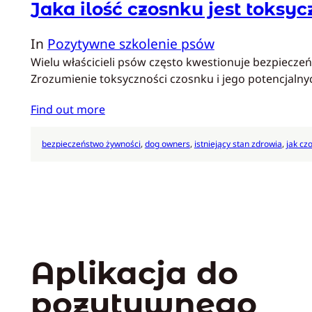
Jaka ilość czosnku jest toksy
In
Pozytywne szkolenie psów
Wielu właścicieli psów często kwestionuje bezpiecz
Zrozumienie toksyczności czosnku i jego potencjalny
Find out more
bezpieczeństwo żywności
, 
dog owners
, 
istniejący stan zdrowia
, 
jak cz
Aplikacja do
pozytywnego