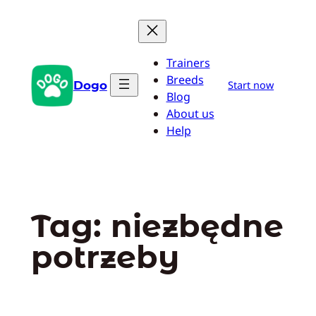
Przejdź
do
treści
Trainers
Breeds
Dogo
Start now
Blog
About us
Help
Tag:
niezbędne
potrzeby