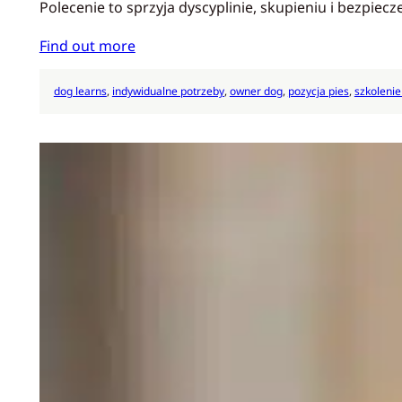
Polecenie to sprzyja dyscyplinie, skupieniu i bezpi
Find out more
dog learns
, 
indywidualne potrzeby
, 
owner dog
, 
pozycja pies
, 
szkoleni