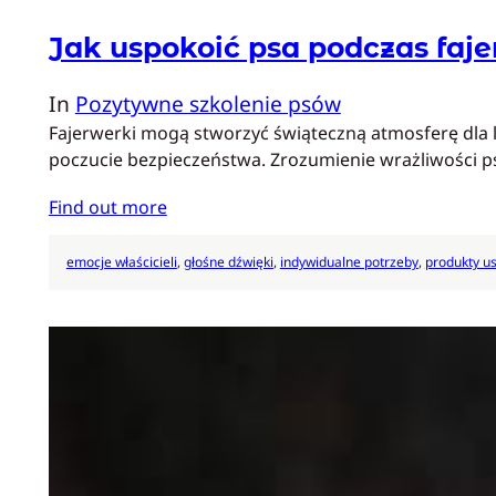
Jak uspokoić psa podczas fa
In
Pozytywne szkolenie psów
Fajerwerki mogą stworzyć świąteczną atmosferę dla l
poczucie bezpieczeństwa. Zrozumienie wrażliwości p
Find out more
emocje właścicieli
, 
głośne dźwięki
, 
indywidualne potrzeby
, 
produkty u