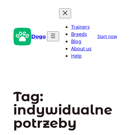
Przejdź
do
treści
Trainers
Breeds
Dogo
Start now
Blog
About us
Help
Tag:
indywidualne
potrzeby