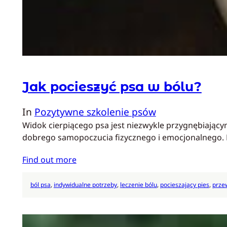
Jak pocieszyć psa w bólu?
In
Pozytywne szkolenie psów
Widok cierpiącego psa jest niezwykle przygnębiającym
dobrego samopoczucia fizycznego i emocjonalnego
Find out more
ból psa
, 
indywidualne potrzeby
, 
leczenie bólu
, 
pocieszający pies
, 
przew