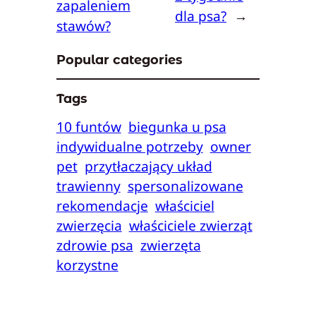
zapaleniem
dla psa?
→
stawów?
Popular categories
Tags
10 funtów
biegunka u psa
indywidualne potrzeby
owner
pet
przytłaczający układ
trawienny
spersonalizowane
rekomendacje
właściciel
zwierzęcia
właściciele zwierząt
zdrowie psa
zwierzęta
korzystne