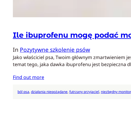
Ile ibuprofenu mogę podać m
In
Pozytywne szkolenie psów
Jako właściciel psa, Twoim głównym zmartwieniem jes
temat tego, jaka dawka ibuprofenu jest bezpieczna 
Find out more
ból psa
, 
działania niepożądane
, 
futrzany przyjaciel
, 
niezbędny monitor