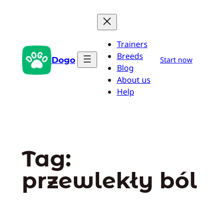
Przejdź
do
treści
Trainers
Breeds
Dogo
Start now
Blog
About us
Help
Tag:
przewlekły ból