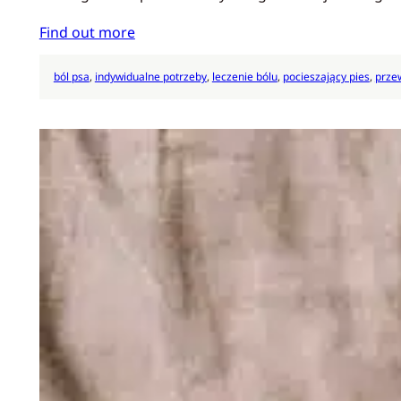
Find out more
ból psa
, 
indywidualne potrzeby
, 
leczenie bólu
, 
pocieszający pies
, 
przew