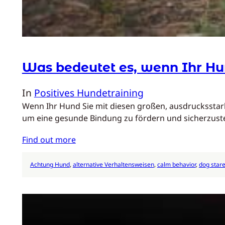
Was bedeutet es, wenn Ihr Hu
In
Positives Hundetraining
Wenn Ihr Hund Sie mit diesen großen, ausdrucksstarke
um eine gesunde Bindung zu fördern und sicherzustel
Find out more
Achtung Hund
, 
alternative Verhaltensweisen
, 
calm behavior
, 
dog star