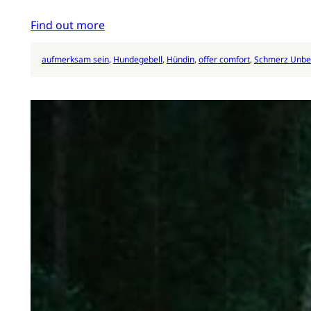
Find out more
aufmerksam sein
, 
Hundegebell
, 
Hündin
, 
offer comfort
, 
Schmerz Unb