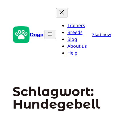
Zum
Inhalt
springen
Trainers
Breeds
Dogo
Start now
Blog
About us
Help
Schlagwort:
Hundegebell