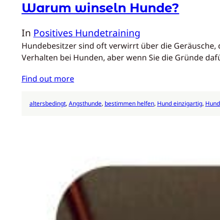
Warum winseln Hunde?
In
Positives Hundetraining
Hundebesitzer sind oft verwirrt über die Geräusche, d
Verhalten bei Hunden, aber wenn Sie die Gründe daf
Find out more
altersbedingt
, 
Angsthunde
, 
bestimmen helfen
, 
Hund einzigartig
, 
Hund 