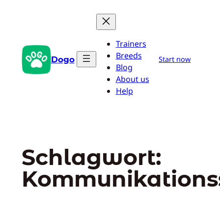
Zum
Inhalt
springen
Trainers
Breeds
Dogo
Start now
Blog
About us
Help
Schlagwort:
Kommunikationss