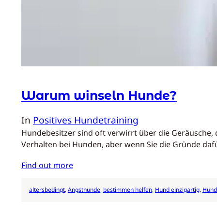
Warum winseln Hunde?
In
Positives Hundetraining
Hundebesitzer sind oft verwirrt über die Geräusche, d
Verhalten bei Hunden, aber wenn Sie die Gründe daf
Find out more
altersbedingt
, 
Angsthunde
, 
bestimmen helfen
, 
Hund einzigartig
, 
Hund 