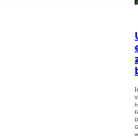
V
h
F
D
e
G
v