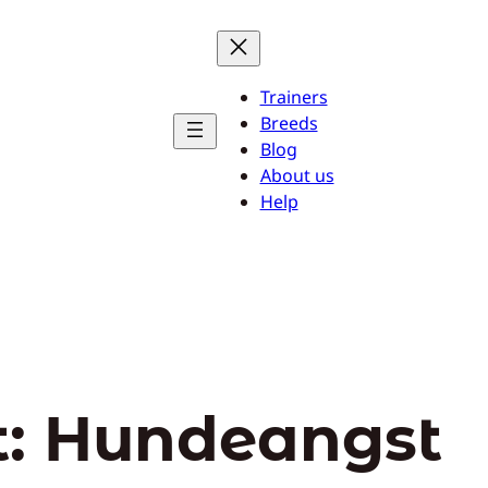
Trainers
Breeds
Blog
About us
Help
t:
Hundeangst