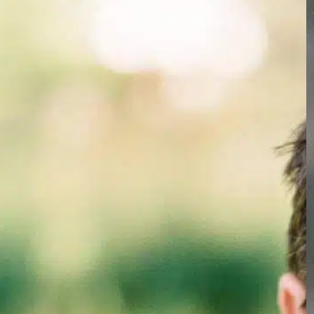
In
Positives Hundetraining
Trazodon ist ein Medikament, das häufig von
Tierärzten für Hunde verschrieben wird, die
unter Angst, Stress oder bestimmten
Verhaltensstörungen leiden. Als
Hundebesitzer ist es von größter Bedeutung,
die Gesundheit und das Wohlbefinden Ihres
Tieres sicherzustellen. Wenn Ihr Tierarzt
Trazodon empfohlen hat, ist es wichtig, dass
Sie die richtige Dosierung für die Sicherheit
und das Wohlbefinden…
Find out more
Ängste lindern
, 
dog response
, 
geeignete Dosierung
, 
Hundeangst
, 
Hundebesitzer
, 
Hundehalter
, 
langfristig
, 
monitor dog
, 
Verhaltensauffälligkeiten