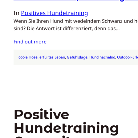
In
Positives Hundetraining
Wenn Sie Ihren Hund mit wedelndem Schwanz und herau
sind? Die Antwort ist differenziert, denn das…
Find out more
coole Hose
, 
erfülltes Leben
, 
Gefühlslage
, 
Hund hechelnd
, 
Outdoor-Erl
Positive
Hundetraining