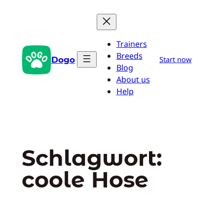
Zum
Inhalt
springen
Trainers
Breeds
Dogo
Start now
Blog
About us
Help
Schlagwort:
coole Hose