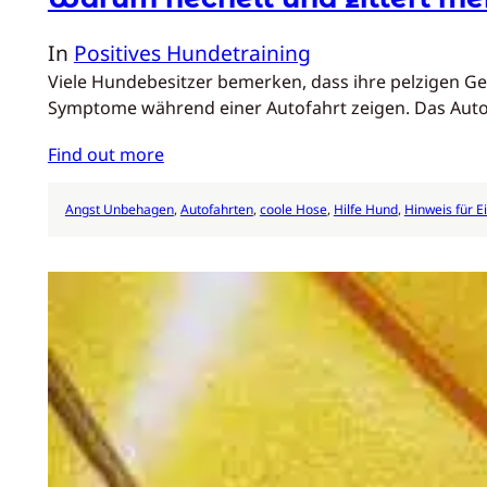
In
Positives Hundetraining
Viele Hundebesitzer bemerken, dass ihre pelzigen Ge
Symptome während einer Autofahrt zeigen. Das Aut
Find out more
Angst Unbehagen
, 
Autofahrten
, 
coole Hose
, 
Hilfe Hund
, 
Hinweis für 