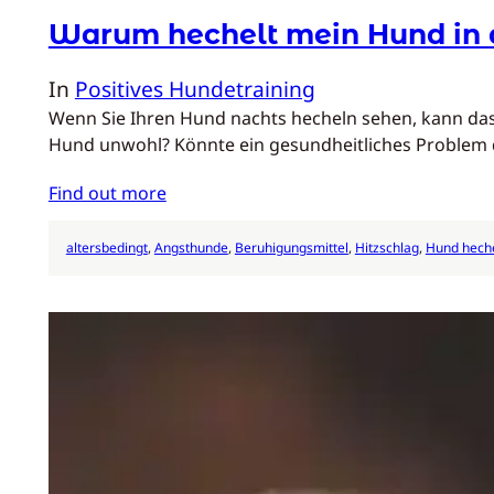
Warum hechelt mein Hund in 
In
Positives Hundetraining
Wenn Sie Ihren Hund nachts hecheln sehen, kann das a
Hund unwohl? Könnte ein gesundheitliches Problem
Find out more
altersbedingt
, 
Angsthunde
, 
Beruhigungsmittel
, 
Hitzschlag
, 
Hund hech