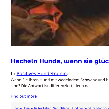
Hecheln Hunde, wenn sie glüc
In
Positives Hundetraining
Wenn Sie Ihren Hund mit wedelndem Schwanz und herau
sind? Die Antwort ist differenziert, denn das…
Find out more
coole Hose
, 
erfülltes Leben
, 
Gefühlslage
, 
Hund hechelnd
, 
Outdoor-Erl