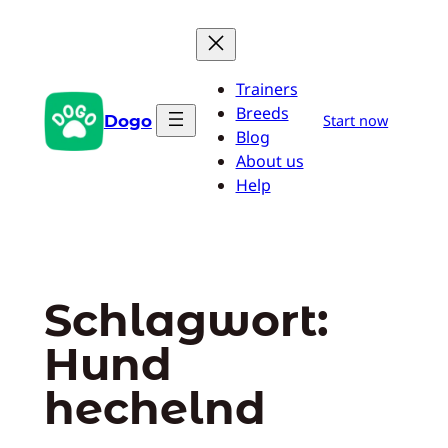
Zum
Inhalt
springen
Trainers
Breeds
Dogo
Start now
Blog
About us
Help
Schlagwort:
Hund
hechelnd