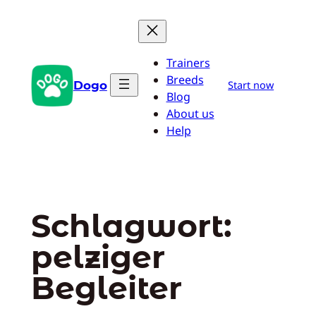
Zum
Inhalt
springen
Trainers
Breeds
Dogo
Start now
Blog
About us
Help
Schlagwort:
pelziger
Begleiter