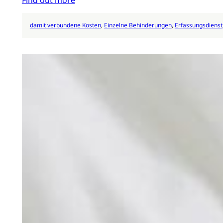
Find out more
damit verbundene Kosten
, 
Einzelne Behinderungen
, 
Erfassungsdienst