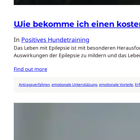
Wie bekomme ich einen kosten
In
Positives Hundetraining
Das Leben mit Epilepsie ist mit besonderen Herausfor
Auswirkungen der Epilepsie zu mildern und das Lebe
Find out more
Antragsverfahren
, 
emotionale Unterstützung
, 
emotionale Vorteile
, 
Er