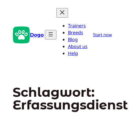
Zum
Inhalt
springen
Trainers
Breeds
Dogo
Start now
Blog
About us
Help
Schlagwort:
Erfassungsdienst